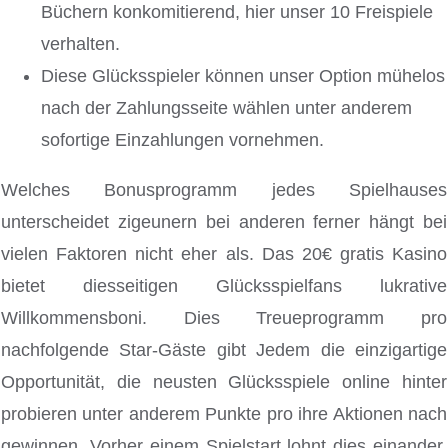
Büchern konkomitierend, hier unser 10 Freispiele
verhalten.
Diese Glücksspieler können unser Option mühelos
nach der Zahlungsseite wählen unter anderem
sofortige Einzahlungen vornehmen.
Welches Bonusprogramm jedes Spielhauses
unterscheidet zigeunern bei anderen ferner hängt bei
vielen Faktoren nicht eher als. Das 20€ gratis Kasino
bietet diesseitigen Glücksspielfans lukrative
Willkommensboni. Dies Treueprogramm pro
nachfolgende Star-Gäste gibt Jedem die einzigartige
Opportunität, die neusten Glücksspiele online hinter
probieren unter anderem Punkte pro ihre Aktionen nach
gewinnen. Vorher einem Spielstart lohnt dies einander,