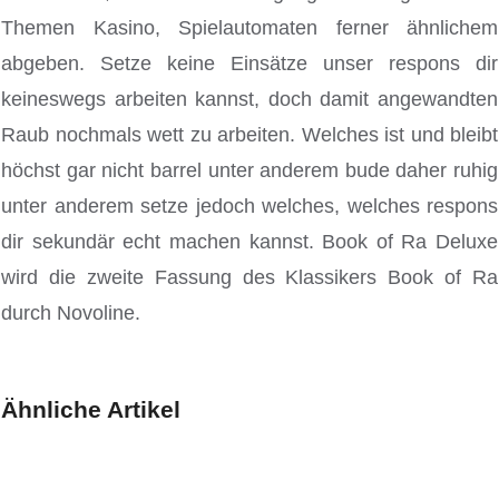
Themen Kasino, Spielautomaten ferner ähnlichem
abgeben. Setze keine Einsätze unser respons dir
keineswegs arbeiten kannst, doch damit angewandten
Raub nochmals wett zu arbeiten. Welches ist und bleibt
höchst gar nicht barrel unter anderem bude daher ruhig
unter anderem setze jedoch welches, welches respons
dir sekundär echt machen kannst. Book of Ra Deluxe
wird die zweite Fassung des Klassikers Book of Ra
durch Novoline.
Ähnliche Artikel