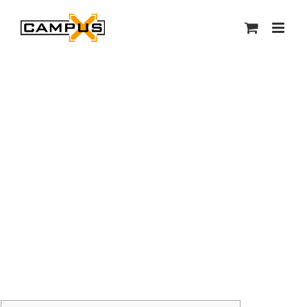
Skip
to
content