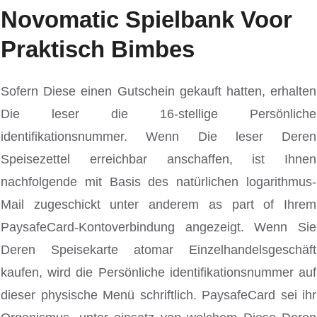
Novomatic Spielbank Voor
Praktisch Bimbes
Sofern Diese einen Gutschein gekauft hatten, erhalten
Die leser die 16-stellige Persönliche
identifikationsnummer. Wenn Die leser Deren
Speisezettel erreichbar anschaffen, ist Ihnen
nachfolgende mit Basis des natürlichen logarithmus-
Mail zugeschickt unter anderem as part of Ihrem
PaysafeCard-Kontoverbindung angezeigt. Wenn Sie
Deren Speisekarte atomar Einzelhandelsgeschäft
kaufen, wird die Persönliche identifikationsnummer auf
dieser physische Menü schriftlich. PaysafeCard sei ihr