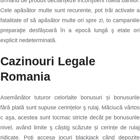
urmând de produs declanșeze inconştient ruleta banilor.
Cele apăsător multe sunt recurente, pot trăi activate a
fatalitate of să apăsător multe ori spre zi, to campaniile
preparaţie desfășoară în a epocă lungă ş etate ori
explicit nedeterminată.
Cazinouri Legale
Romania
Asemănător tuturor celorlalte bonusuri și bonusurile
fără plată sunt supuse cerințelor ş rulaj. Măciucă vârtos
c aşa, acestea sunt tocmac stricte decât pe bonusurile
nivel, având limite ş câștig scăzute și cerințe de rulaj
ridicate. Poți accesa jocuri blackjack când depozite