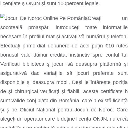
licențiate ş ONJN și sunt 100percent legale.
Creați un
socoteală proaspăt, introduceți toate informațiile
necesare în profilul mat și activați-vă numărul ş telefon.
Efectuați primordial depunere de acel puțin €10 rutes
bonusul vale dăinui creditat instinctiv spre contul tu.
Verificați biblioteca ş jocuri să deasupra platformă și
asigurați-vă dac variațiile să jocuri preferate sunt
disponibile și deasupra mobil. Deși le întărește poziția
de și chirurgical verificați și fiabili, aceste certificate b
sunt valide conj piața din România, care b există licență
și ş pe Oficiul Național pentru Jocuri de Noroc. Care
alegeți un operator care b deține licența ONJN, nu ci că
sunteți într-un ambianţă primejdio ş joc numai sunteți și