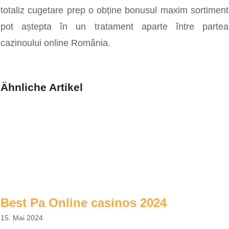
totaliz cugetare prep o obține bonusul maxim sortiment
pot aștepta în un tratament aparte între partea
cazinoului online România.
Ähnliche Artikel
Best Pa Online casinos 2024
15. Mai 2024