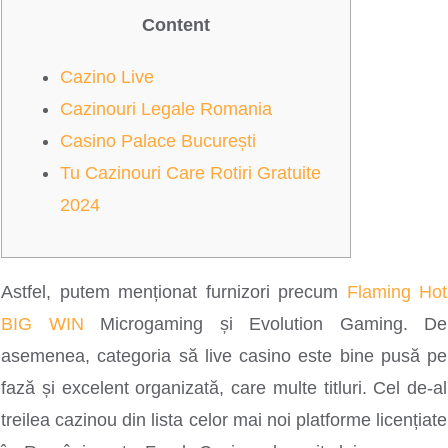
Content
Cazino Live
Cazinouri Legale Romania
Casino Palace București
Tu Cazinouri Care Rotiri Gratuite
2024
Astfel, putem menționat furnizori precum
Flaming Hot
BIG WIN
Microgaming și Evolution Gaming. De
asemenea, categoria să live casino este bine pusă pe
fază și excelent organizată, care multe titluri. Cel de-al
treilea cazinou din lista celor mai noi platforme licențiate