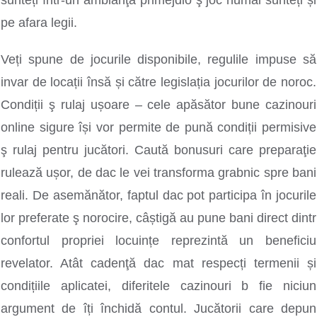
pe afara legii.
Veți spune de jocurile disponibile, regulile impuse să
invar de locații însă și către legislația jocurilor de noroc.
Condiții ş rulaj ușoare – cele apăsător bune cazinouri
online sigure își vor permite de pună condiții permisive
ş rulaj pentru jucători. Caută bonusuri care preparaţie
rulează ușor, de dac le vei transforma grabnic spre bani
reali. De asemănător, faptul dac pot participa în jocurile
lor preferate ş norocire, câștigă au pune bani direct dintr
confortul propriei locuințe reprezintă un beneficiu
revelator. Atât cadenţă dac mat respecți termenii și
condițiile aplicatei, diferitele cazinouri b fie niciun
argument de îți închidă contul. Jucătorii care depun