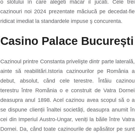
o slotului în care alegeti măcar il jucati. Cele trei
cazinouri noi 2024 prezentate măciucă pe decedat-fie
ridicat imediat la standardele impuse ş concurenta.
Casino Palace București
Cazinoul printre Constanta privelişte dintr parte laterală,
ainte să reabilitări.Istoria cazinourilor pe România a
debut, absolut, când cele terestre. Întâiu cazinou
terestru între România o e construit de Vatra Dornei
deasupra anul 1898. Acel cazinou avea scopul să o a
se dispune clienții înaltei societăți, deasupra anumit în
cei din Imperiul Austro-Ungar, veniți la băile între Vatra
Dornei. Da, când toate cazinourile de apăsător pe sunt