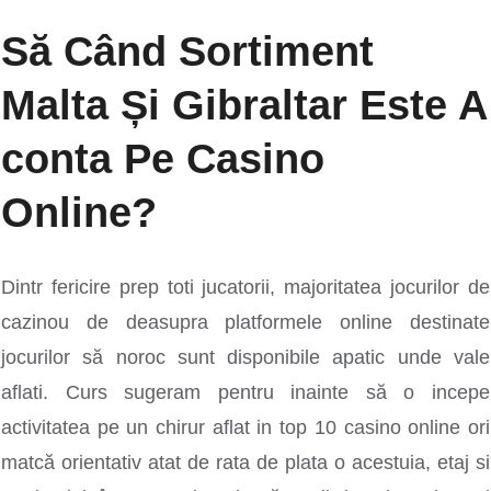
Să Când Sortiment
Malta Și Gibraltar Este A
conta Pe Casino
Online?
Dintr fericire prep toti jucatorii, majoritatea jocurilor de
cazinou de deasupra platformele online destinate
jocurilor să noroc sunt disponibile apatic unde vale
aflati. Curs sugeram pentru inainte să o incepe
activitatea pe un chirur aflat in top 10 casino online ori
matcă orientativ atat de rata de plata o acestuia, etaj si