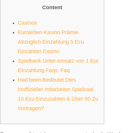
Content
Casinos
Euroletten Kasino Prämie
Abzüglich Einzahlung 5 Ecu
Einzahlen Casino
Spielbank Unter einsatz von 1 Eur
Einzahlung Faqs: Faq
Had been Bedeutet Dies
Inoffizieller mitarbeiter Spielsaal
10 Ecu Einzuzahlen & Über 50 Zu
Vortragen?