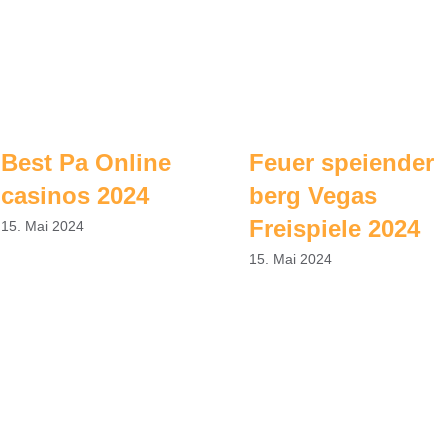
Best Pa Online
Feuer speiender
casinos 2024
berg Vegas
Freispiele 2024
15. Mai 2024
15. Mai 2024