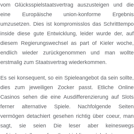
vom Glücksspielstaatsvertrag auszusteigen und die
eine Europäische union-konforme Ergebnis
umzusetzen. Dies ist kompromisslos das Schritttempo
inside diese gute Entwicklung, leider wurde der, auf
diesem Regierungswechsel as part of Kieler woche,
endlich wieder zurückgenommen und man wollte
erstmalig zum Staatsvertrag wiederkommen.
Es sei konsequent, so ein Spieleangebot da sein sollte,
dies zum jeweiligen Zocker passt. Etliche Online
Casinos sehen die eine Ausdifferenzierung auf Slots
ferner alternative Spiele. Nachfolgende Seiten
vermögen detachiert gesehen richtig über coeur, man
sagt, sie seien Die leser aber keineswegs