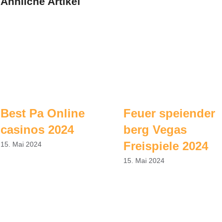
Ähnliche Artikel
Best Pa Online
Feuer speiender
casinos 2024
berg Vegas
Freispiele 2024
15. Mai 2024
15. Mai 2024