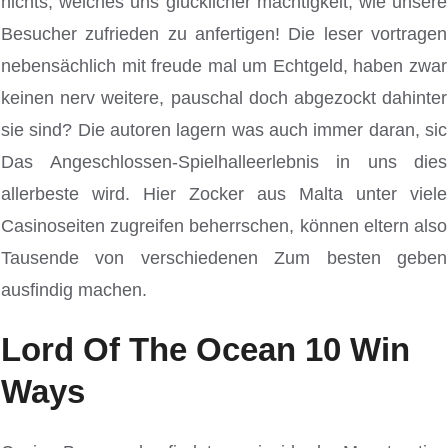
nichts, welches uns glücklicher mächtigkeit, wie unsere
Besucher zufrieden zu anfertigen! Die leser vortragen
nebensächlich mit freude mal um Echtgeld, haben zwar
keinen nerv weitere, pauschal doch abgezockt dahinter
sie sind? Die autoren lagern was auch immer daran, sic
Das Angeschlossen-Spielhalleerlebnis in uns dies
allerbeste wird. Hier Zocker aus Malta unter viele
Casinoseiten zugreifen beherrschen, können eltern also
Tausende von verschiedenen Zum besten geben
ausfindig machen.
Lord Of The Ocean 10 Win
Ways