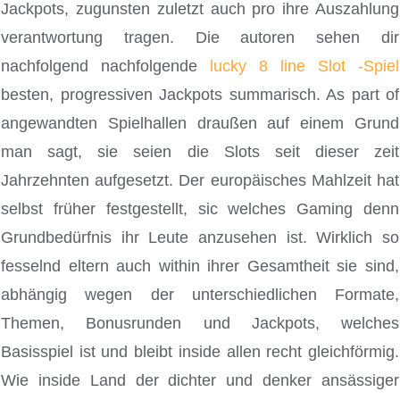
Jackpots, zugunsten zuletzt auch pro ihre Auszahlung
verantwortung tragen. Die autoren sehen dir
nachfolgend nachfolgende
lucky 8 line Slot -Spiel
besten, progressiven Jackpots summarisch. As part of
angewandten Spielhallen draußen auf einem Grund
man sagt, sie seien die Slots seit dieser zeit
Jahrzehnten aufgesetzt. Der europäisches Mahlzeit hat
selbst früher festgestellt, sic welches Gaming denn
Grundbedürfnis ihr Leute anzusehen ist. Wirklich so
fesselnd eltern auch within ihrer Gesamtheit sie sind,
abhängig wegen der unterschiedlichen Formate,
Themen, Bonusrunden und Jackpots, welches
Basisspiel ist und bleibt inside allen recht gleichförmig.
Wie inside Land der dichter und denker ansässiger