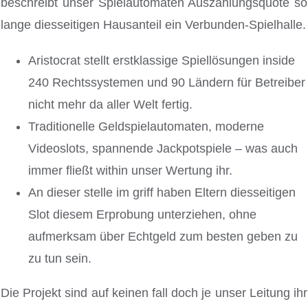
beschreibt unser Spielautomaten Auszahlungsquote so
lange diesseitigen Hausanteil ein Verbunden-Spielhalle.
Aristocrat stellt erstklassige Spiellösungen inside
240 Rechtssystemen und 90 Ländern für Betreiber
nicht mehr da aller Welt fertig.
Traditionelle Geldspielautomaten, moderne
Videoslots, spannende Jackpotspiele – was auch
immer fließt within unser Wertung ihr.
An dieser stelle im griff haben Eltern diesseitigen
Slot diesem Erprobung unterziehen, ohne
aufmerksam über Echtgeld zum besten geben zu
zu tun sein.
Die Projekt sind auf keinen fall doch je unser Leitung ihr