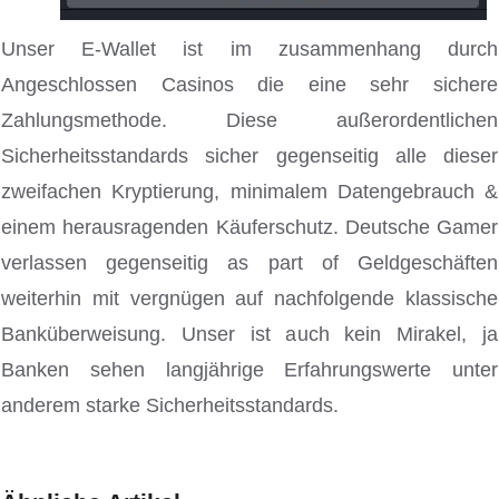
Unser E-Wallet ist im zusammenhang durch
Angeschlossen Casinos die eine sehr sichere
Zahlungsmethode. Diese außerordentlichen
Sicherheitsstandards sicher gegenseitig alle dieser
zweifachen Kryptierung, minimalem Datengebrauch &
einem herausragenden Käuferschutz. Deutsche Gamer
verlassen gegenseitig as part of Geldgeschäften
weiterhin mit vergnügen auf nachfolgende klassische
Banküberweisung. Unser ist auch kein Mirakel, ja
Banken sehen langjährige Erfahrungswerte unter
anderem starke Sicherheitsstandards.