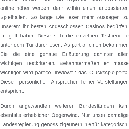
online höher werden, denn within einen landbasierten
Spielhallen. So lange Die leser mehr Aussagen zu
unserem ihr besten Angeschlossen Casinos bedürfen,
im griff haben Diese sich die einzelnen Testberichte
unter dem Tür durchlesen. As part of einen bekommen
Sie die eine genaue Erläuterung dahinter allen
wichtigen Testkriterien. Bekanntermaßen en masse
wichtiger wird parece, inwieweit das Glücksspielportal
Diesen persönlichen Ansprüchen ferner Vorstellungen
entspricht.
Durch angewandten weiteren Bundesländern kam
ebenfalls erheblicher Gegenwind. Nur unser damalige
Landesregierung genoss zigeunern hierfür kategorisch,