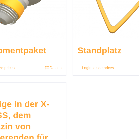
pmentpaket
Standplatz
ee prices
Details
Login to see prices
ge in der X-
S, dem
zin von
ierenden für