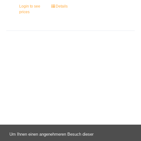
Login to see
Details
prices
Um Ihnen einen angenehmeren Besuch dieser
© Copyright 2003 -
2026 | Campus X - Eine Initiative des FAV