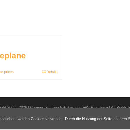
eplane
ee prices
Details
ight 2003 -
2026 | Campus X - Eine Initiative des FAV Pforzheim | All Rights
lichen, werden Cookies verwendet. Durch die Nutzung der Seite erklären S
Instagram
Facebook
LinkedIn
Xing