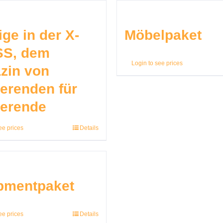
ge in der X-
Möbelpaket
S, dem
Login to see prices
zin von
ierenden für
ierende
ee prices
Details
pmentpaket
ee prices
Details