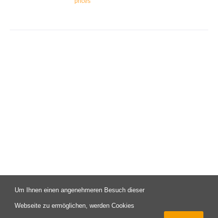
prices
Um Ihnen einen angenehmeren Besuch dieser
© Copyright 2003 -
2026 | Campus X - Eine Initiative des FAV
Webseite zu ermöglichen, werden Cookies
Pforzheim | All Rights Reserved